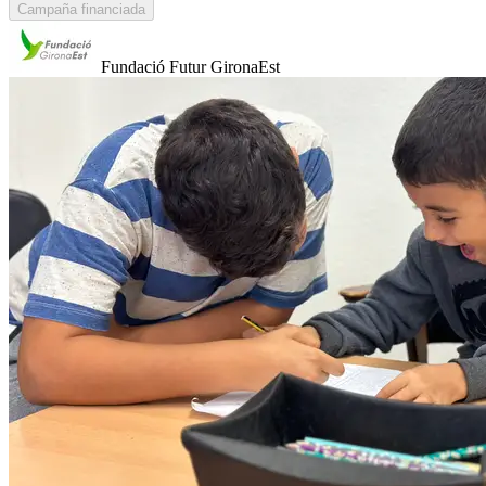
Campaña financiada
Fundació Futur GironaEst