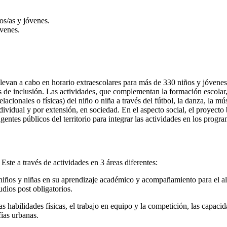
os/as y jóvenes.
óvenes.
llevan a cabo en horario extraescolares para más de 330 niños y jóvenes
tes de inclusión. Las actividades, que complementan la formación escolar
acionales o físicas) del niño o niña a través del fútbol, ​​la danza, la mú
ividual y por extensión, en sociedad. En el aspecto social, el proyecto b
ntes públicos del territorio para integrar las actividades en los progra
Este a través de actividades en 3 áreas diferentes:
niños y niñas en su aprendizaje académico y acompañamiento para el 
dios post obligatorios.
n las habilidades físicas, el trabajo en equipo y la competición, las capa
ías urbanas.