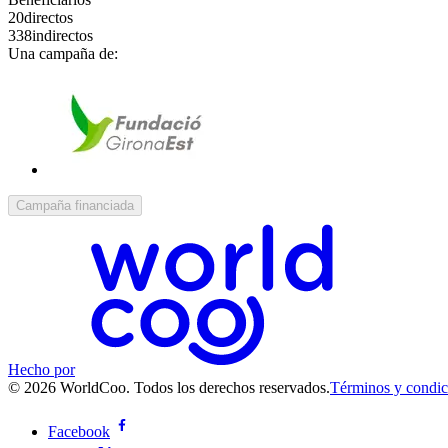
20
directos
338
indirectos
Una campaña de:
Campaña financiada
Hecho por
© 2026 WorldCoo. Todos los derechos reservados.
Términos y condic
Facebook